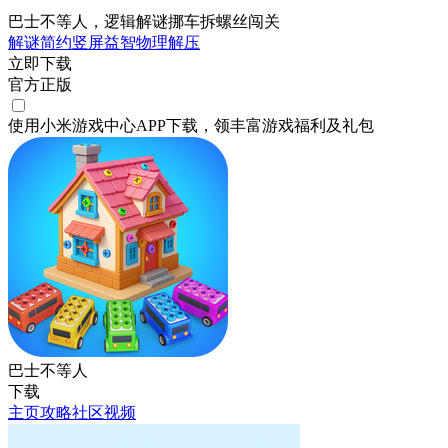
巴士不等人，逻辑解谜挪车拆螺丝闯关
解谜
简约
竖屏
益智
物理
解压
立即下载
官方正版
使用小米游戏中心APP
下载
，领丰富游戏
福利
及
礼包
巴士不等人
下载
主页
攻略
社区
视频