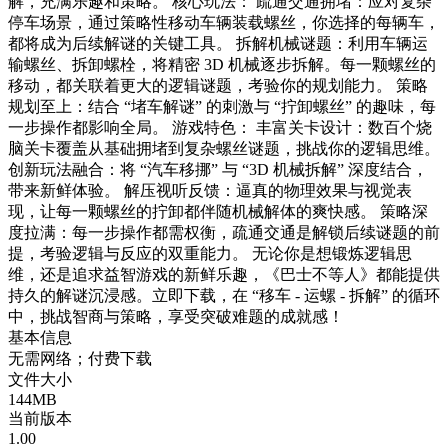
解，充满乐趣和策略。 核心玩法： 疏通交通拥堵：应对复杂
停车场景，通过策略性移动车辆装载螺丝，你选择的每辆车，
都将成为后续解谜的关键工具。 拆解机械谜题：利用车辆运
输螺丝、拆卸螺栓，将精密 3D 机械逐步拆解。每一颗螺丝的
移动，都关联着更大的逻辑谜题，考验你的规划能力。 策略
规划至上：结合 “堵车解谜” 的刺激与 “拧卸螺丝” 的趣味，每
一步操作都影响全局。 游戏特色： 丰富关卡设计：数百个烧
脑关卡覆盖从基础拥堵到复杂螺丝谜题，挑战你的逻辑思维。
创新玩法融合：将 “汽车移挪” 与 “3D 机械拆解” 深度结合，
带来新鲜体验。 解压视听反馈：逼真的物理效果与视觉表
现，让每一颗螺丝的拧卸都伴随机械解体的爽快感。 策略深
度拉满：每一步操作都需权衡，疏通交通是解锁后续谜题的前
提，考验逻辑与反应的双重能力。 无论你是想锻炼逻辑思
维，还是追求益智游戏的新鲜乐趣，《巴士不等人》都能提供
持久的解谜沉浸感。立即下载，在 “移车 - 运螺 - 拆解” 的循环
中，挑战智商与策略，享受突破难题的成就感！
基本信息
无需网络；付费下载
文件大小
144MB
当前版本
1.00