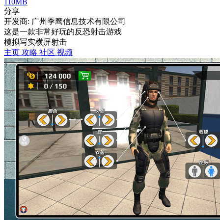
110MB
分享
开发商: 广州季鹰信息技术有限公司
这是一款非常好玩的反恐射击游戏
模拟
写实
横屏
射击
主页
攻略
社区
视频