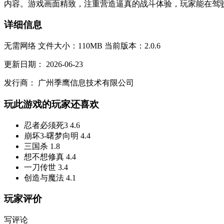
内容。游戏画面精致，注重营造逼真的战斗体验，玩家能在驾驶
详细信息
无需网络
文件大小：110MB
当前版本：2.0.6
更新日期：
2026-06-23
发行商：
广州季鹰信息技术有限公司
玩此游戏的玩家还喜欢
忍者必须死3
4.6
崩坏3-曙梦向明
4.4
三国杀
1.8
想不想修真
4.4
一刀传世
3.4
创造与魔法
4.1
玩家评价
写评论