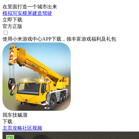
在里面打造一个城市出来
模拟
写实
横屏
建造
驾驶
立即下载
官方正版
使用小米游戏中心APP
下载
，领丰富游戏
福利
及
礼包
我车技贼溜
下载
主页
攻略
社区
视频