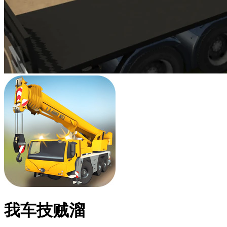
我车技贼溜