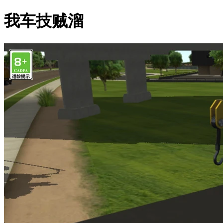
我车技贼溜