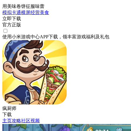
用美味卷饼征服味蕾
模拟
卡通
横屏
经营
美食
立即下载
官方正版
使用小米游戏中心APP
下载
，领丰富游戏
福利
及
礼包
疯厨师
下载
主页
攻略
社区
视频