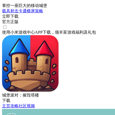
掌控一座巨大的移动城堡
载具射击
卡通
横屏
策略
立即下载
官方正版
使用小米游戏中心APP
下载
，领丰富游戏
福利
及
礼包
城堡派对：摧毁塔楼
下载
主页
攻略
社区
视频