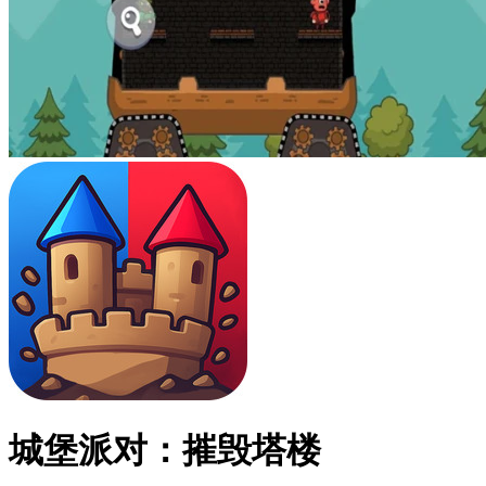
城堡派对：摧毁塔楼