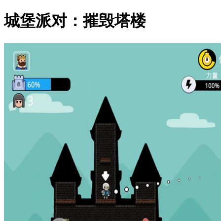
城堡派对：摧毁塔楼