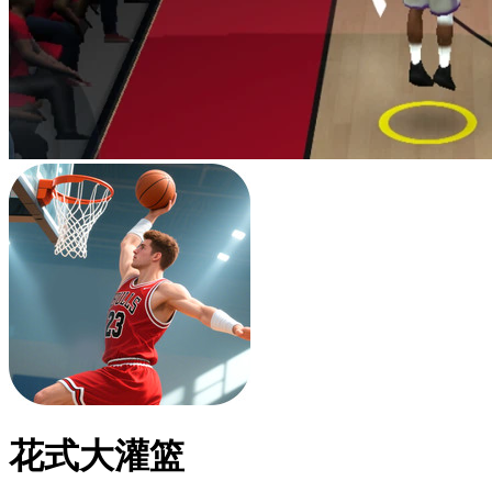
花式大灌篮