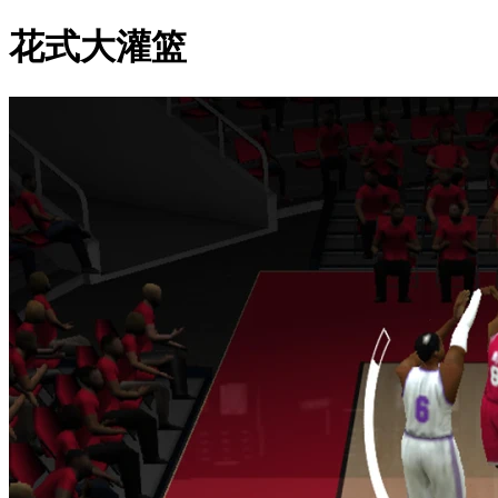
花式大灌篮