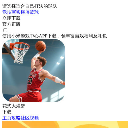
请选择适合自己打法的球队
竞技
写实
横屏
篮球
立即下载
官方正版
使用小米游戏中心APP
下载
，领丰富游戏
福利
及
礼包
花式大灌篮
下载
主页
攻略
社区
视频