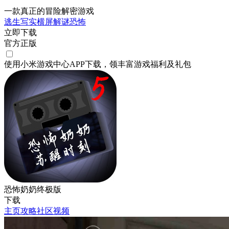
一款真正的冒险解密游戏
逃生
写实
横屏
解谜
恐怖
立即下载
官方正版
使用小米游戏中心APP
下载
，领丰富游戏
福利
及
礼包
恐怖奶奶终极版
下载
主页
攻略
社区
视频