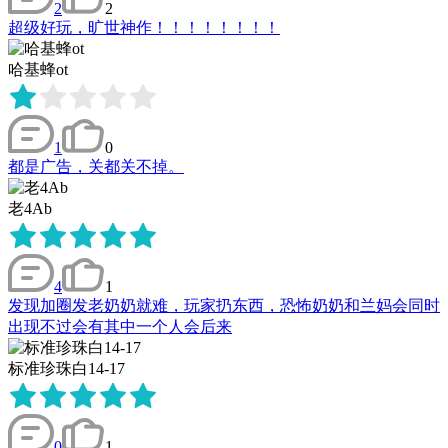
2
2
超级好玩，旷世神作！！！！！！！！
哈基蜂ot
1
0
都是广告，关都关不掉。
老4Ab
4
1
发现加圈发老奶奶就难，玩家扔东西，恐怖奶奶和兰妈会同时
出现不过会有其中一个人会后来
标准珍珠白14-17
0
1