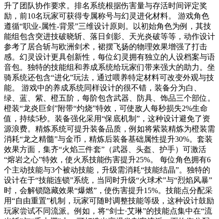
升了团队协作要求。排名系统根据伤害量与存活时间评定奖
励，前10名玩家可获得专属称号与幻灵进化材料。 游戏角色
遵循“职业-属性-背景”三维设计原则。以初始角色为例，其技
能组包含突进技破晓斩、落日剑影、天光炎破等等，动作设计
参考了居合斩与欧洲剑术，裙摆飞扬的物理效果增强了打击
感。幻灵设计更具创新性，每位幻灵拥有独立的人设档案与语
音包。独特的技能组和养成系统给玩家们带来强大的助力。坐
骑系统还包含“进化”玩法，通过喂养特定材料可改变外观与技
能。 游戏中的养成系统同样设计的很不错，装备分为白、
绿、蓝、紫、橙五阶，每阶包含武器、防具、饰品三个部位。
橙装“龙炎巨剑”附带“灼烧”特效，可使敌人每秒损失2%生命
值，持续5秒。装备强化采用“保底机制”，这种设计避免了资
源浪费。精炼系统可提升装备品质，例如将紫装精炼为橙装需
消耗“龙之精髓”与金币，精炼后装备基础属性提升30%。套装
效果方面，集齐“火焰三件套”（武器、头盔、护手）可激活
“熔岩之心”特效，使火系技能伤害提升25%。 每位角色拥有6
个主动技能与3个被动技能，升级需消耗“技能结晶”。独特的
设计在于“技能连锁”系统，当同时升级“火球术”与“烈焰风暴”
时，会解锁隐藏效果“爆燃”，使伤害提升15%。技能点分配采
用“自由重置”机制，玩家可随时调整技能等级，这种设计鼓励
玩家尝试不同流派。例如，将“剑士·艾琳”的技能点集中在“流