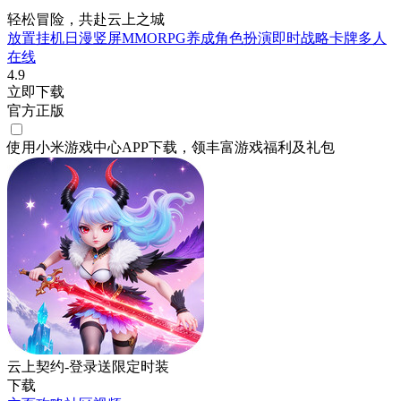
轻松冒险，共赴云上之城
放置挂机
日漫
竖屏
MMORPG
养成
角色扮演
即时战略
卡牌
多人
在线
4.9
立即下载
官方正版
使用小米游戏中心APP
下载
，领丰富游戏
福利
及
礼包
云上契约-登录送限定时装
下载