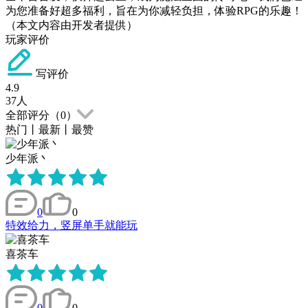
为您准备好超多福利，旨在为你减轻负担，体验RPG的乐趣！
（本文内容由开发者提供）
玩家评价
写评价
4.9
37
人
全部评分（
0
）
热门
丨
最新
丨
最赞
少年派丶
0
0
特效给力，竖屏单手就能玩
喜茶车
0
0