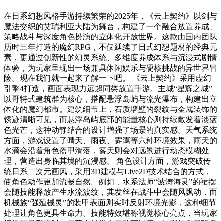
在日系幻想风格手游持续繁荣的2025年，《云上契约》以剑与
魔法交织的艾瑞利亚大陆为舞台，构建了一个融合放置养成、
策略战斗与深度角色扮演的立体化开放世界。这款由国内团队
历时三年打造的魔幻RPG，不仅延续了日式幻想题材的经典元
素，更通过创新性的幻灵系统、多维度养成体系与沉浸式剧情
体验，为玩家呈现出一场兼具休闲娱乐与硬核挑战的异世界冒
险。现在我们就一起来了解一下吧。 《云上契约》采用虚幻
引擎4打造，画面表现力远超同类放置手游。主城“星辉之城”
以哥特式建筑群为核心，搭配悬浮岛屿与流光瀑布，构建出立
体化的魔幻都市。建筑细节上，石质墙壁的裂纹与金属装饰的
锈迹清晰可见，而悬浮岛屿底部的能量核心则持续散发着淡蓝
色光芒，这种动静结合的设计增强了场景的真实感。天气系统
方面，游戏设置了晴天、雨夜、雾霭等六种环境效果，雨天的
水滴会沿着角色盔甲滑落，雾天则会对远景进行动态模糊处
理，营造出身临其境的沉浸感。 角色设计方面，游戏突破传
统日系二次元画风，采用3D建模与Live2D技术结合的方式，
使角色动作更加流畅自然。例如，水系法师“波涛海灵”的裙摆
会随技能释放产生水流波纹，其发丝在战斗中会随风飘动，而
机械族“强殖械灵”的装甲表面则实时反射环境光影，这种细节
处理让角色更具生命力。技能特效堪称视觉核心亮点，当玩家