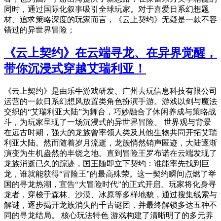
同时，通过国际化叙事吸引全球玩家。对于喜爱日系幻想题
材、追求策略深度的玩家而言，《云上契约》无疑是一款不容
错过的异世界冒险；
《云上契约》在云端寻龙、在异界觉醒，
带你沉浸式穿越艾瑞利亚！
《云上契约》是由乐牛游戏研发、广州去玩信息科技有限公司
运营的一款日系幻想风放置类角色扮演手游。游戏以剑与魔法
交织的“艾瑞利亚大陆”为舞台，巧妙融合了休闲养成与策略战
斗，为玩家呈现了一场沉浸式的异世界冒险。 世界观与背景
在远古时期，强大的龙族曾率领人类及其他生物共同开拓艾瑞
利亚大陆。然而随着岁月流逝，龙族悄然销声匿迹，大陆逐渐
演变为生机盎然的丰饶之地。直到冒险王罗布诺在云端发现了
龙族消逝已久的踪迹，国王随即立下契约：谁能率先找到巨
龙，谁就能获得“冒险王”的最高殊荣。这一契约瞬间点燃了举
国的寻龙热潮，宣告“大冒险时代”的正式开启。玩家将化身寻
龙者，穿梭于森林、沙漠、冰原等多样地貌，通过搜集线索与
解谜，逐步揭开龙族消失的千古谜团，并最终解锁多达五种不
同的寻龙结局。 核心玩法特色 游戏构建了清晰明了的多元养