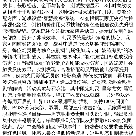
关卡，获取经验、金币与装备。测试数据显示，8小时离线收
益相当于手动刷图2小时，这种设计极大减轻了肝度。资源分
配方面，游戏设置“智慧投资”系统，AI会根据玩家历史行为推
荐强化路径，例如频繁使用火系技能的角色会被建议优先升级
“炎魂结晶”。该系统还会分析玩家装备缺口，提示优先制作缺
失部位，提升了养成效率。 幻灵系统是战斗策略的核心。玩
家可同时契约3位幻灵，战斗中通过“形态切换”按钮实时变
身。每位幻灵拥有独立技能树与属性加成，如“波涛海灵”的冰
冻领域可控制敌人，其技能“极寒冰刺”能对冻结目标造成双倍
伤害；而“强殖械灵”的能量护盾则能吸收伤害，护盾破裂时会
触发反伤效果。实测发现，合理搭配幻灵可使输出效率提升
40%，例如先用影煞恶灵的“暗影突袭”降低敌方防御，再切换
波涛海灵释放“海啸冲击”可造成3倍伤害。幻灵获取途径包括
剧情解锁、活动奖励与召唤池，其中限定幻灵“星穹龙女”需通
过跨服争霸赛排名获得，增加了收集的成就感。 另外游戏还
有每周开启的“世界BOSS·深渊巨龙”活动，支持100人同屏作
战。BOSS分为头部、双翼、尾部三个攻击部位，玩家需根据
职业特性选择目标——坦克职业负责吸引头部仇恨，输出职业
集中攻击翅膀弱点，辅助职业则治疗队友并驱散BOSS的负面
状态。战斗中会随机触发“环境事件”，如熔岩喷发要求全员躲
避红色区域，冰霜风暴会降低移动速度，这种动态机制极大提