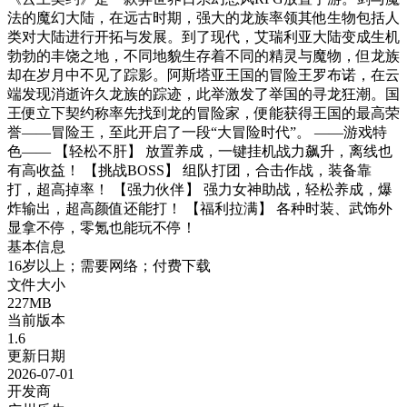
法的魔幻大陆，在远古时期，强大的龙族率领其他生物包括人
类对大陆进行开拓与发展。到了现代，艾瑞利亚大陆变成生机
勃勃的丰饶之地，不同地貌生存着不同的精灵与魔物，但龙族
却在岁月中不见了踪影。阿斯塔亚王国的冒险王罗布诺，在云
端发现消逝许久龙族的踪迹，此举激发了举国的寻龙狂潮。国
王便立下契约称率先找到龙的冒险家，便能获得王国的最高荣
誉——冒险王，至此开启了一段“大冒险时代”。 ——游戏特
色—— 【轻松不肝】 放置养成，一键挂机战力飙升，离线也
有高收益！ 【挑战BOSS】 组队打团，合击作战，装备靠
打，超高掉率！ 【强力伙伴】 强力女神助战，轻松养成，爆
炸输出，超高颜值还能打！ 【福利拉满】 各种时装、武饰外
显拿不停，零氪也能玩不停！
基本信息
16岁以上；需要网络；付费下载
文件大小
227MB
当前版本
1.6
更新日期
2026-07-01
开发商