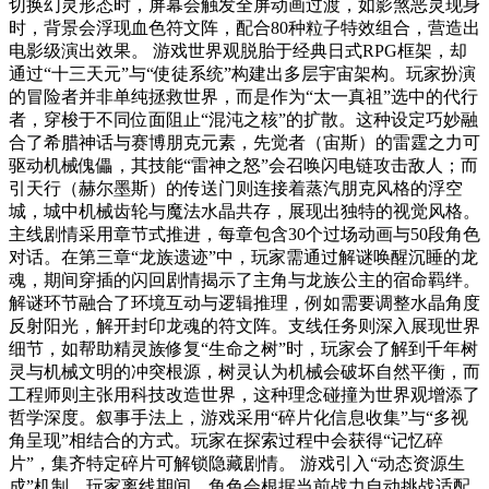
切换幻灵形态时，屏幕会触发全屏动画过渡，如影煞恶灵现身
时，背景会浮现血色符文阵，配合80种粒子特效组合，营造出
电影级演出效果。 游戏世界观脱胎于经典日式RPG框架，却
通过“十三天元”与“使徒系统”构建出多层宇宙架构。玩家扮演
的冒险者并非单纯拯救世界，而是作为“太一真祖”选中的代行
者，穿梭于不同位面阻止“混沌之核”的扩散。这种设定巧妙融
合了希腊神话与赛博朋克元素，先觉者（宙斯）的雷霆之力可
驱动机械傀儡，其技能“雷神之怒”会召唤闪电链攻击敌人；而
引天行（赫尔墨斯）的传送门则连接着蒸汽朋克风格的浮空
城，城中机械齿轮与魔法水晶共存，展现出独特的视觉风格。
主线剧情采用章节式推进，每章包含30个过场动画与50段角色
对话。在第三章“龙族遗迹”中，玩家需通过解谜唤醒沉睡的龙
魂，期间穿插的闪回剧情揭示了主角与龙族公主的宿命羁绊。
解谜环节融合了环境互动与逻辑推理，例如需要调整水晶角度
反射阳光，解开封印龙魂的符文阵。支线任务则深入展现世界
细节，如帮助精灵族修复“生命之树”时，玩家会了解到千年树
灵与机械文明的冲突根源，树灵认为机械会破坏自然平衡，而
工程师则主张用科技改造世界，这种理念碰撞为世界观增添了
哲学深度。叙事手法上，游戏采用“碎片化信息收集”与“多视
角呈现”相结合的方式。玩家在探索过程中会获得“记忆碎
片”，集齐特定碎片可解锁隐藏剧情。 游戏引入“动态资源生
成”机制，玩家离线期间，角色会根据当前战力自动挑战适配