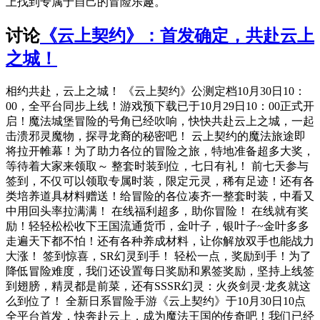
上找到专属于自己的冒险乐趣。
讨论
《云上契约》：首发确定，共赴云上
之城！
相约共赴，云上之城！ 《云上契约》公测定档10月30日10：
00，全平台同步上线！游戏预下载已于10月29日10：00正式开
启！魔法城堡冒险的号角已经吹响，快快共赴云上之城，一起
击溃邪灵魔物，探寻龙裔的秘密吧！ 云上契约的魔法旅途即
将拉开帷幕！为了助力各位的冒险之旅，特地准备超多大奖，
等待着大家来领取～ 整套时装到位，七日有礼！ 前七天参与
签到，不仅可以领取专属时装，限定元灵，稀有足迹！还有各
类培养道具材料赠送！给冒险的各位凑齐一整套时装，中看又
中用回头率拉满满！ 在线福利超多，助你冒险！ 在线就有奖
励！轻轻松松收下王国流通货币，金叶子，银叶子~金叶多多
走遍天下都不怕！还有各种养成材料，让你解放双手也能战力
大涨！ 签到惊喜，SR幻灵到手！ 轻松一点，奖励到手！为了
降低冒险难度，我们还设置每日奖励和累签奖励，坚持上线签
到翅膀，精灵都是前菜，还有SSSR幻灵：火炎剑灵·龙炙就这
么到位了！ 全新日系冒险手游《云上契约》于10月30日10点
全平台首发，快奔赴云上，成为魔法王国的传奇吧！我们已经