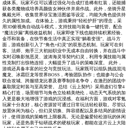
成体系。玩家不仅可以通过强化与合成打造稀有红装，还能捕
获各类魔物或培养高颜值女神伙伴并肩作战。此外，坐骑升星
佩戴光环、收集世界珍宝激活图鉴等设定，均能为角色提供持
久的属性加成。 在体验上，游戏秉持“轻松护肝”的理念，采
用3D俯视角自动战斗模式，支持技能与装备一键托管。配合
“魔法沙漏”离线收益机制，玩家即使下线也能持续积累经验、
金币和装备，在快节奏生活中真正实现“躺着变强”。战斗方
面，游戏创新引入了“角色+幻灵”的双形态机制。玩家可在剑
客、法师、炮手三大初始职业中无成本自由转换，并在战斗中
实时召唤影煞恶灵、波涛海灵等契约幻灵，利用专属技能与属
性克制打出惊艳连招，大幅提升了战斗的策略深度。 此外，
游戏还具备丰富的社交与竞技玩法。玩家既可以组队挑战混沌
魔龙、冰霜巨龙等世界BOSS，考验团队协作；也能参与公会
联合攻城、跨服猎龙比赛及赛季制排名争夺，在激烈的团战中
赢取限定时装与至高荣誉。 总结《云上契约》采用虚幻引擎4
精心打造，场景细节与角色立绘精美绝伦，动态天气系统的加
入更是极大地增强了游戏的沉浸感。在福利方面，游戏对零氪
玩家十分友好，核心资源皆可通过日常玩法轻松获取。尽管以
放置休闲为核心，但幻灵切换、阵容搭配以及多结局的剧情设
计，使得游戏的策略性上限极高。无论是偏爱轻松游玩的休闲
玩家，还是热衷于钻研战术的硬核玩家，都能在这片云上大陆