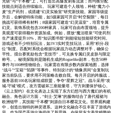
光斩”与“千本樱”上，可打造出高爆发刺客流派；而均衡分配
技能点则适合持续输出。 玩家可建造个人领地，种植“魔力小
麦”生产药剂，或搭建“幻灵实验室”研究新技能。家园等级提
升后，会解锁特殊功能，如5级家园可开启“时空裂隙”，每日
挑战可获得稀有材料；8级家园可建造“幻灵温室”，培育专属
幻灵。装饰系统包含200种家具，玩家可自由布置领地，提升
美观度可获得额外资源加成。例如，摆放“魔法喷泉”可使药剂
生产速度提升10%，而“知识图书馆”则能缩短技能研究时间。
游戏还有不少特别玩法，如3V3实时竞技玩法，采用“积分-段
位”制度。匹配时系统会根据玩家战力动态调整对手，确保公
平性。擂台赛奖励包含“竞技币”，可兑换专属幻灵皮肤与限定
称号。。秘境探险则是随机生成的Roguelike副本，包含50种
事件与100种怪物组合。玩家需在有限步数内探索地图，选择
“战斗”“宝箱”“陷阱”等事件。特别设计的“镜像房间”会复制玩
家当前队伍，要求用不同策略击败自我。每月开启的跨服战，
服务器前100名玩家组成联盟，争夺“星辉之冠”。战斗采用“攻
城-守城”模式，攻方需破坏三座能量塔，守方则要保护核心。
《云上契约》在文化表达上实现了东方幻想与西方魔幻的有机
融合。角色设计方面，“剑士·艾琳”的服饰结合了唐代襦裙与
欧洲链甲，其技能“千本樱”则源自日本樱花文化。世界观构建
中，创造出独特的神灵谱系。这种文化融合不仅丰富了游戏内
容，也为国产手游出海提供了新思路，在保留东方美学精髓的