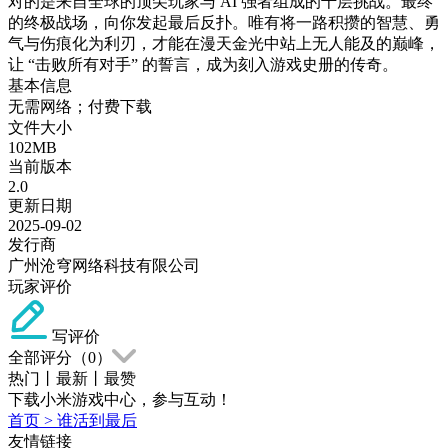
对的是来自全球的顶尖玩家与 AI 强者组成的千层挑战。​​ 最终
的终极战场，向你发起最后反扑。唯有将一路积攒的智慧、勇
气与伤痕化为利刃，才能在漫天金光中站上无人能及的巅峰，
让 “击败所有对手” 的誓言，成为刻入游戏史册的传奇。
基本信息
无需网络；付费下载
文件大小
102MB
当前版本
2.0
更新日期
2025-09-02
发行商
广州沧穹网络科技有限公司
玩家评价
写评价
全部评分（
0
）
热门
丨
最新
丨
最赞
下载小米游戏中心，参与互动！
首页
>
谁活到最后
友情链接