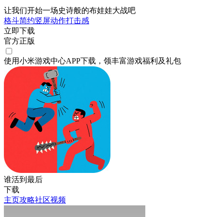
让我们开始一场史诗般的布娃娃大战吧
格斗
简约
竖屏
动作
打击感
立即下载
官方正版
使用小米游戏中心APP
下载
，领丰富游戏
福利
及
礼包
谁活到最后
下载
主页
攻略
社区
视频