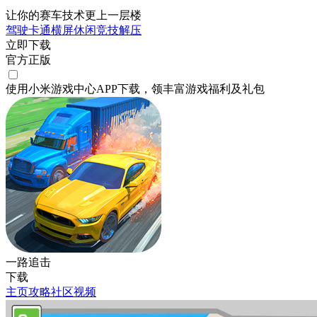
让你的赛车技术更上一层楼
驾驶
卡通
横屏
休闲
竞技
解压
立即下载
官方正版
使用小米游戏中心APP
下载
，领丰富游戏
福利
及
礼包
一路追击
下载
主页
攻略
社区
视频