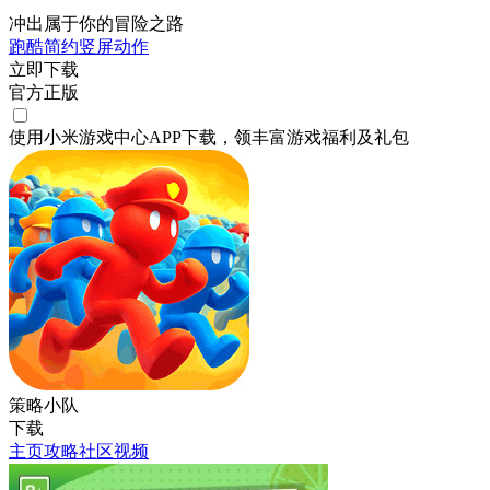
冲出属于你的冒险之路
跑酷
简约
竖屏
动作
立即下载
官方正版
使用小米游戏中心APP
下载
，领丰富游戏
福利
及
礼包
策略小队
下载
主页
攻略
社区
视频