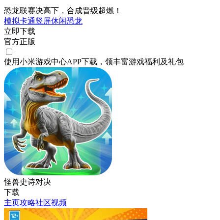
恐龙联赛决高下，合成晋级超燃！
模拟
卡通
竖屏
休闲
恐龙
立即下载
官方正版
使用小米游戏中心APP
下载
，领丰富游戏
福利
及
礼包
怪兽史诗对决
下载
主页
攻略
社区
视频