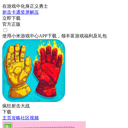
在游戏中化身正义勇士
射击
卡通
竖屏
解压
立即下载
官方正版
使用小米游戏中心APP
下载
，领丰富游戏
福利
及
礼包
疯狂射击大战
下载
主页
攻略
社区
视频