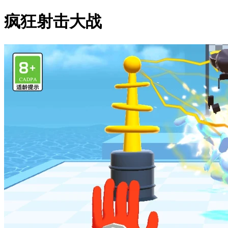
疯狂射击大战