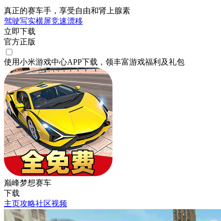
真正的赛车手，享受自由和肾上腺素
驾驶
写实
横屏
竞速
漂移
立即下载
官方正版
使用小米游戏中心APP
下载
，领丰富游戏
福利
及
礼包
巅峰梦想赛车
下载
主页
攻略
社区
视频