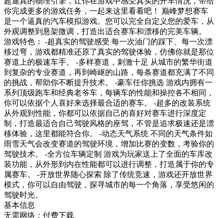
超逼真的物理引擎，让你在游戏中感受真实的开车情况，带给
你完成更多的游戏任务，一起来这里看看吧！ 巅峰梦想赛车
是一个逼真的汽车模拟游戏。您可以完全自定义您的爱车，从
外观调整到悬架微调，打造出适合赛车和漂移的完美车辆。
游戏特色： -超真实的驾驶感受 每一次油门的踩下、每一次漂
移过弯，游戏都精准还原了真实的驾驶体验，仿佛你就是那位
赛道上的极速车手。 -多样赛道，刺激十足 从城市的繁华街道
到复杂的专业赛道，再到崎岖的山路，每条赛道都充满了不同
的挑战，帮助你不断提升技术。 -豪车任你挑选 游戏内拥有一
系列顶级跑车和经典老爷车，每辆车的性能和操控各不相同，
你可以依据个人喜好来选择最合适的赛车。 -超多的改装系统
从外观到性能，你都可以依据自己的喜好对赛车进行深度定
制，打造最适合自己驾驶风格的座驾，不管是追求极速还是漂
移体验，这里都能符合你。 -动态天气系统 不同的天气条件如
雨雪天气会改变赛道的驾驶环境，增加比赛的变数，考验你的
驾驶技术。 -全方位车辆定制 游戏为玩家送上了全面的车库改
装功能，从外形到内在性能都可以进行调整，打造属于你的专
属赛车。 -开放世界随心探索 除了传统竞速，游戏还开放世界
模式，你可以自由驾驶，探寻城市的每一个角落，享受悠闲的
驾驶时光。
基本信息
无需网络；付费下载