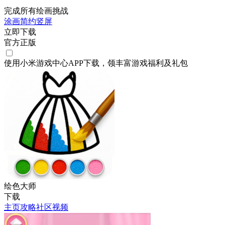
完成所有绘画挑战
涂画
简约
竖屏
立即下载
官方正版
使用小米游戏中心APP
下载
，领丰富游戏
福利
及
礼包
绘色大师
下载
主页
攻略
社区
视频