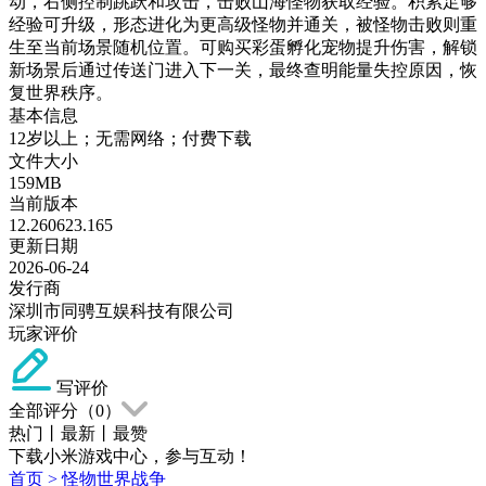
动，右侧控制跳跃和攻击，击败山海怪物获取经验。积累足够
经验可升级，形态进化为更高级怪物并通关，被怪物击败则重
生至当前场景随机位置。可购买彩蛋孵化宠物提升伤害，解锁
新场景后通过传送门进入下一关，最终查明能量失控原因，恢
复世界秩序。
基本信息
12岁以上；无需网络；付费下载
文件大小
159MB
当前版本
12.260623.165
更新日期
2026-06-24
发行商
深圳市同骋互娱科技有限公司
玩家评价
写评价
全部评分（
0
）
热门
丨
最新
丨
最赞
下载小米游戏中心，参与互动！
首页
>
怪物世界战争