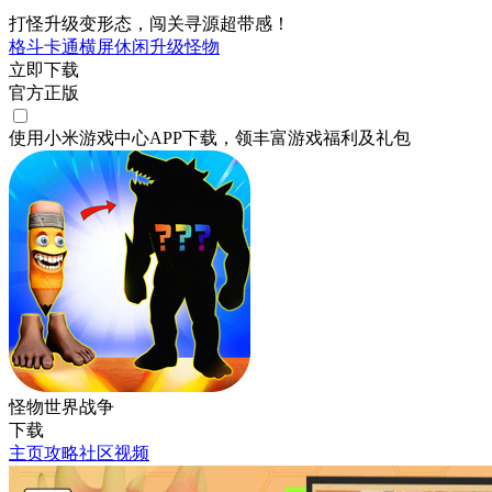
打怪升级变形态，闯关寻源超带感！
格斗
卡通
横屏
休闲
升级
怪物
立即下载
官方正版
使用小米游戏中心APP
下载
，领丰富游戏
福利
及
礼包
怪物世界战争
下载
主页
攻略
社区
视频