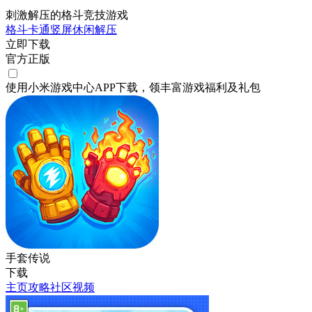
刺激解压的格斗竞技游戏
格斗
卡通
竖屏
休闲
解压
立即下载
官方正版
使用小米游戏中心APP
下载
，领丰富游戏
福利
及
礼包
手套传说
下载
主页
攻略
社区
视频