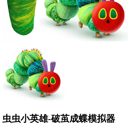
虫虫小英雄-破茧成蝶模拟器