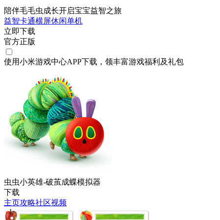
陪伴毛毛虫成长开启宝宝益智之旅
益智
卡通
横屏
休闲
单机
立即下载
官方正版
使用小米游戏中心APP
下载
，领丰富游戏
福利
及
礼包
虫虫小英雄-破茧成蝶模拟器
下载
主页
攻略
社区
视频