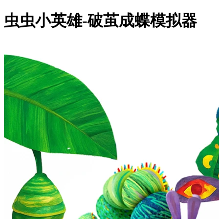
虫虫小英雄-破茧成蝶模拟器