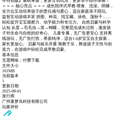
年特别版】重磅来袭，更多互动玩法，更多亲子陪伴体验！
＝＝＝ 核心亮点 ＝＝＝ 成长陪伴式早教 喂食、洗澡、哄睡，
全方位互动培养孩子的责任感与爱心，适合家庭亲子陪玩。
益智互动游戏丰富 拼图、种花、找宝藏、涂色、荡秋千……
轻松提升宝宝观察力、动手能力和专注力。 自然启蒙与科学
认知 从蛋→毛毛虫→茧→蝴蝶，完整昆虫成长过程，激发孩
子对生命与自然的好奇心。 儿童专属，无广告更安心 支持离
线游玩，无广告打扰，界面纯净，适合1-6岁宝宝自主探索，
家长更放心。 启蒙与娱乐并重 寓教于乐，释放孩子天性与创
造力，在游戏中轻松完成早教启蒙。
基本信息
无需网络；付费下载
文件大小
101MB
当前版本
1
更新日期
2025-08-01
发行商
广州童梦岛科技有限公司
玩家评价