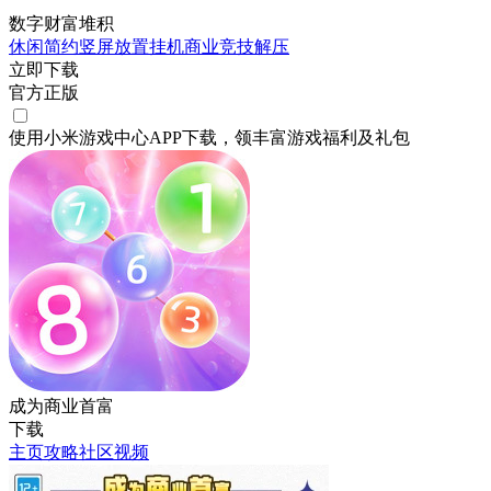
数字财富堆积
休闲
简约
竖屏
放置挂机
商业
竞技
解压
立即下载
官方正版
使用小米游戏中心APP
下载
，领丰富游戏
福利
及
礼包
成为商业首富
下载
主页
攻略
社区
视频