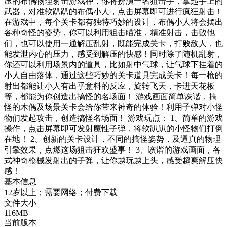
压的布偶物理射击游戏种，你将扮演一名狙击手，拿起手上的
武器，对准软趴趴的布偶小人，点击屏幕即可进行疯狂射击！
在游戏中，每个关卡都有独特巧妙的设计，布偶小人将会摆出
各种奇怪的姿势，你可以利用狙击瞄准，精准射击，击败他
们，也可以使用一通解压乱射，既能完成关卡，打败敌人，也
能发泄内心的压力，感受到解压的快感！同时除了随机乱射，
你还可以利用场景内的道具，比如射中气球，让气球下挂着的
小人自由落体，通过这些巧妙的关卡道具完成关卡！每一枪的
射出都能让小人有出乎意料的反应，旋转飞天，卡进天花板
等，都能为你创造出搞怪的名场面！ 游戏画面简单诙谐，搞
怪的木偶及场景关卡会给你带来神奇的体验！利用子弹对小怪
物们发起攻击，创造搞怪名场面！ 游戏玩点： 1、简单的游戏
操作，点击屏幕即可发射魔性子弹，将软趴趴的小怪物们打倒
在地！ 2、创新的关卡设计，不同的搞怪姿势，及逼真的物理
引擎效果，点燃这场狙击狂欢盛事！ 3、诙谐的游戏画面，各
式神奇枪械发射出的子弹，让你越玩越上头，感受超爽解压快
感！
基本信息
12岁以上；需要网络；付费下载
文件大小
116MB
当前版本