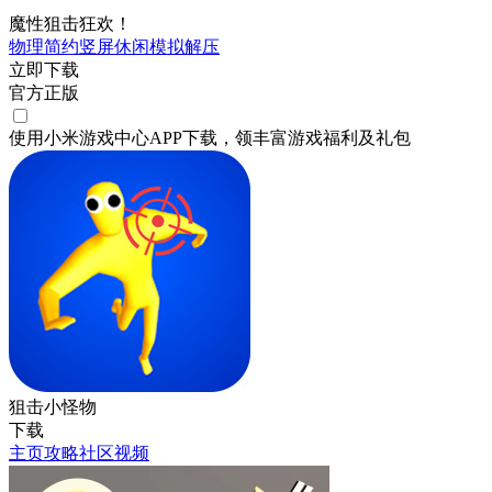
魔性狙击狂欢！
物理
简约
竖屏
休闲
模拟
解压
立即下载
官方正版
使用小米游戏中心APP
下载
，领丰富游戏
福利
及
礼包
狙击小怪物
下载
主页
攻略
社区
视频