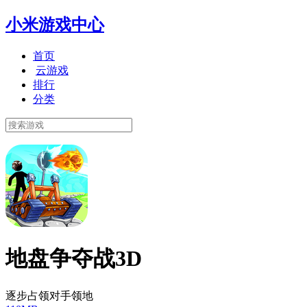
小米游戏中心
首页
云游戏
排行
分类
地盘争夺战3D
逐步占领对手领地