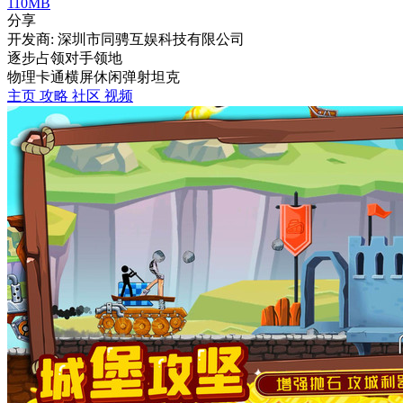
110MB
分享
开发商: 深圳市同骋互娱科技有限公司
逐步占领对手领地
物理
卡通
横屏
休闲
弹射
坦克
主页
攻略
社区
视频