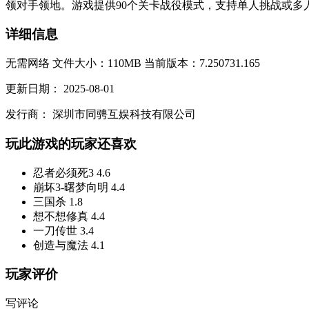
领对手领地。游戏提供90个关卡战役模式，支持单人挑战或多人
详细信息
无需网络
文件大小：110MB
当前版本：7.250731.165
更新日期：
2025-08-01
发行商：
深圳市同骋互娱科技有限公司
玩此游戏的玩家还喜欢
忍者必须死3
4.6
崩坏3-曙梦向明
4.4
三国杀
1.8
想不想修真
4.4
一刀传世
3.4
创造与魔法
4.1
玩家评价
写评论