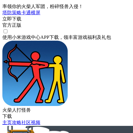
率领你的火柴人军团，粉碎怪兽入侵！
塔防
策略
卡通
横屏
立即下载
官方正版
使用小米游戏中心APP
下载
，领丰富游戏
福利
及
礼包
火柴人打怪兽
下载
主页
攻略
社区
视频