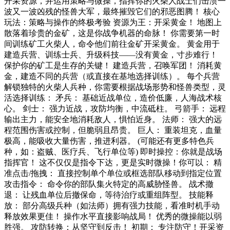
开采资源，并运用策略与微操，指挥你的火柴人战士们击溃一
波又一波凶残的怪兽大军，最终摧毁它们的邪恶图腾！ 核心
玩法：策略与操作的终极考验 资源为王：开采黄金！ 地图上
散落着珍贵的金矿，这是你战争机器的命脉！ 你需要第一时
间训练矿工火柴人，命令他们前往金矿开采黄金。 黄金用于
建造兵营、训练士兵、升级科技——没有黄金，寸步难行！
保护你的矿工是生存的关键！ 建造兵营，召唤军团！ 消耗黄
金，建造不同的兵营（或直接在基地选择训练）。 每个兵营
解锁独特的火柴人兵种，你需要根据战场形势和怪兽类型，灵
活选择训练： 矛兵： 基础近战单位，造价低廉，人海战术核
心。 剑士： 强力近战，攻防均衡，中流砥柱。 弓箭手： 远程
输出主力，能安全地消耗敌人，惧怕近身。 法师： 强大的远
程范围伤害或控制，但脆弱且昂贵。 巨人： 重装坦克，血量
极高，能吸收大量伤害，推进利器。 (可能还有更多特色兵
种，如：盗贼、医疗兵、飞行单位等) 即时操控：你就是战场
指挥官！ 这不仅仅是指令下达，更是实时微操！你可以： 精
准点击/拖拽： 直接控制单个单位或框选部队移动到指定位置
攻击指令： 命令你的部队集火特定的高威胁怪兽。 战术撤
退： 让残血单位后撤保命，等待治疗或重组阵型。 技能释
放： 部分高级兵种（如法师）拥有强力技能，看准时机手动
释放效果更佳！ 操作水平直接影响战局！ 优秀的微操能以弱
胜强。 攻防转换：从坚守到反击！ 初期： 专注防守！开采资