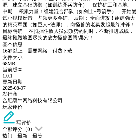
源，建立基础防御（如训练矛兵防守），保护矿工和基地。
中期： 积累力量！组建混合部队（如剑士+弓箭手），开始尝
试小规模反击，占领更多金矿。 后期： 全面进攻！组建强大
的精英军团（如巨人+法师），向怪兽的老巢发起最终冲锋！
目标明确： 在抵挡住敌人猛烈攻势的同时，不断推进战线，
最终摧毁地图尽头的敌方怪兽图腾/巢穴！
基本信息
16岁以上；需要网络；付费下载
文件大小
68MB
当前版本
1.0.1
更新日期
2025-08-07
发行商
合肥顽牛网络科技有限公司
玩家评价
写评价
全部评分（
0
）
热门
丨
最新
丨
最赞