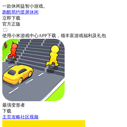
一款休闲益智小游戏。
跑酷
简约
竖屏
休闲
立即下载
官方正版
使用小米游戏中心APP
下载
，领丰富游戏
福利
及
礼包
最强变形者
下载
主页
攻略
社区
视频