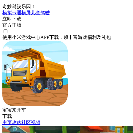
奇妙驾驶乐园！
模拟
卡通
横屏
儿童
驾驶
立即下载
官方正版
使用小米游戏中心APP
下载
，领丰富游戏
福利
及
礼包
宝宝来开车
下载
主页
攻略
社区
视频