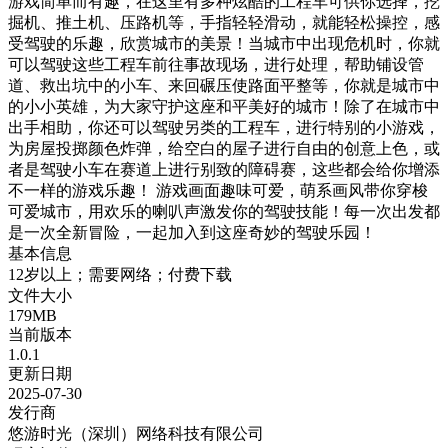
游戏简单而有趣，在这里有多种炫酷的工程车可供你选择，挖
掘机、推土机、压路机等，手指轻轻滑动，就能轻松操控，感
受驾驶的乐趣，欣赏城市的美景！当城市中出现危机时，你就
可以驾驶这些工程车前往事故现场，进行处理，帮助铺设管
道、救出坑中的小车、来回碾压使路面平整等，你就是城市中
的小小英雄，为大家守护这座和平美好的城市！除了在城市中
出手相助，你还可以驾驶另类的工程车，进行特别的小游戏，
为房屋投掷颜色炸弹，给空白的屋子进行自由的创意上色，或
者是驾驶小车在赛道上进行别致的障碍赛，这些都会给你增添
不一样的游戏乐趣！ 游戏画面趣味可爱，萌系画风带你穿梭
可爱城市，用欢乐的喇叭声激发你的驾驶技能！每一次出发都
是一次全新冒险，一起加入到这座奇妙的驾驶乐园！
基本信息
12岁以上；需要网络；付费下载
文件大小
179MB
当前版本
1.0.1
更新日期
2025-07-30
发行商
悠游时光（深圳）网络科技有限公司