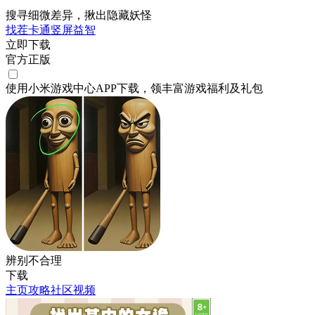
搜寻细微差异，揪出隐藏妖怪
找茬
卡通
竖屏
益智
立即下载
官方正版
使用小米游戏中心APP
下载
，领丰富游戏
福利
及
礼包
辨别不合理
下载
主页
攻略
社区
视频