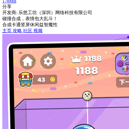
178MB
分享
开发商: 乐悠工坊（深圳）网络科技有限公司
碰撞合成，表情包大乱斗！
合成
卡通
竖屏
休闲
益智
魔性
主页
攻略
社区
视频