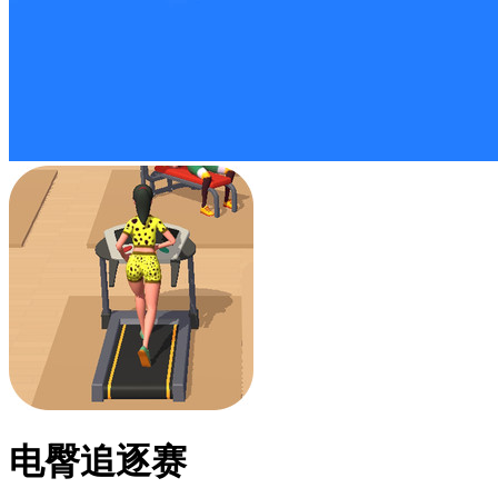
电臀追逐赛