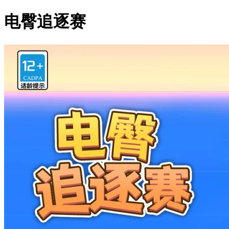
电臀追逐赛