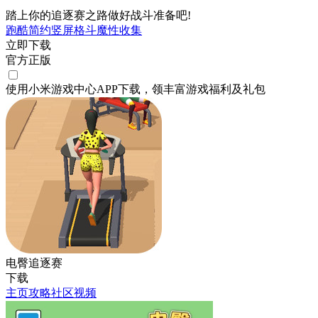
踏上你的追逐赛之路做好战斗准备吧!
跑酷
简约
竖屏
格斗
魔性
收集
立即下载
官方正版
使用小米游戏中心APP
下载
，领丰富游戏
福利
及
礼包
电臀追逐赛
下载
主页
攻略
社区
视频