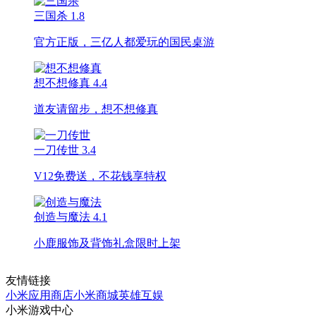
三国杀
1.8
官方正版，三亿人都爱玩的国民桌游
想不想修真
4.4
道友请留步，想不想修真
一刀传世
3.4
V12免费送，不花钱享特权
创造与魔法
4.1
小鹿服饰及背饰礼盒限时上架
友情链接
小米应用商店
小米商城
英雄互娱
小米游戏中心