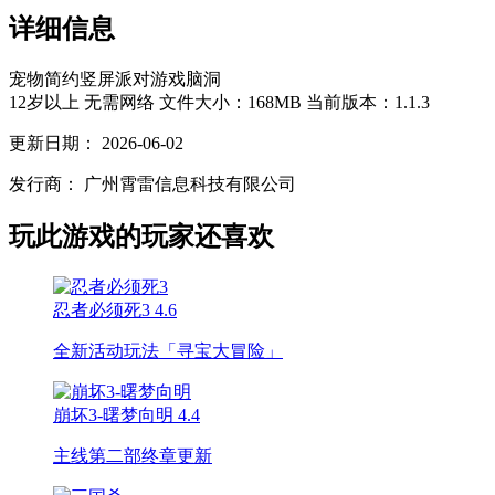
详细信息
宠物
简约
竖屏
派对游戏
脑洞
12岁以上
无需网络
文件大小：168MB
当前版本：1.1.3
更新日期：
2026-06-02
发行商：
广州霄雷信息科技有限公司
玩此游戏的玩家还喜欢
忍者必须死3
4.6
全新活动玩法「寻宝大冒险」
崩坏3-曙梦向明
4.4
主线第二部终章更新