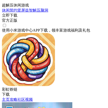
超解压休闲游戏
休闲
简约
竖屏
益智
解压
脑洞
立即下载
官方正版
使用小米游戏中心APP
下载
，领丰富游戏
福利
及
礼包
彩虹铁链
下载
主页
攻略
社区
视频