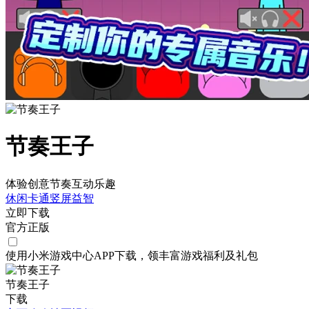
节奏王子
体验创意节奏互动乐趣
休闲
卡通
竖屏
益智
立即下载
官方正版
使用小米游戏中心APP
下载
，领丰富游戏
福利
及
礼包
节奏王子
下载