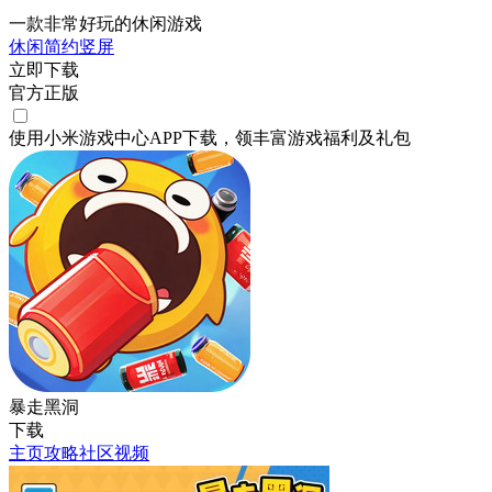
一款非常好玩的休闲游戏
休闲
简约
竖屏
立即下载
官方正版
使用小米游戏中心APP
下载
，领丰富游戏
福利
及
礼包
暴走黑洞
下载
主页
攻略
社区
视频