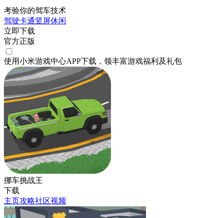
考验你的驾车技术
驾驶
卡通
竖屏
休闲
立即下载
官方正版
使用小米游戏中心APP
下载
，领丰富游戏
福利
及
礼包
挪车挑战王
下载
主页
攻略
社区
视频