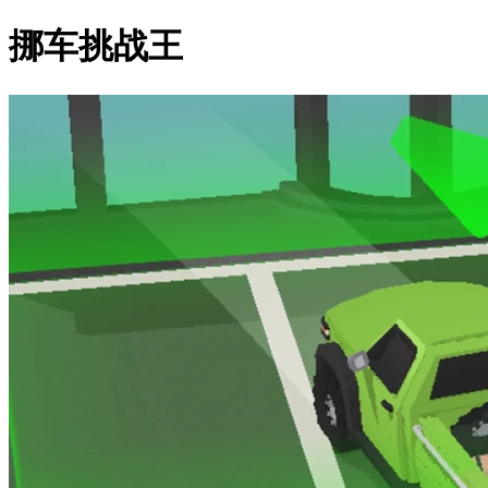
挪车挑战王