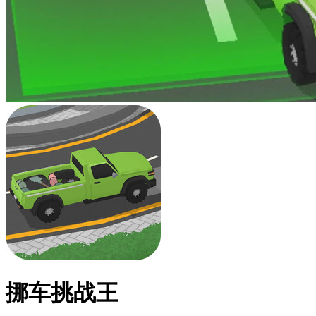
挪车挑战王