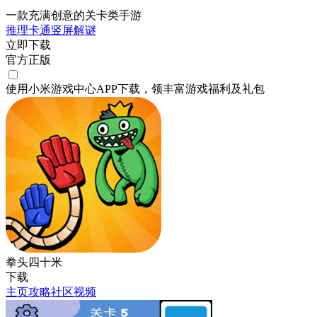
一款充满创意的关卡类手游
推理
卡通
竖屏
解谜
立即下载
官方正版
使用小米游戏中心APP
下载
，领丰富游戏
福利
及
礼包
拳头四十米
下载
主页
攻略
社区
视频