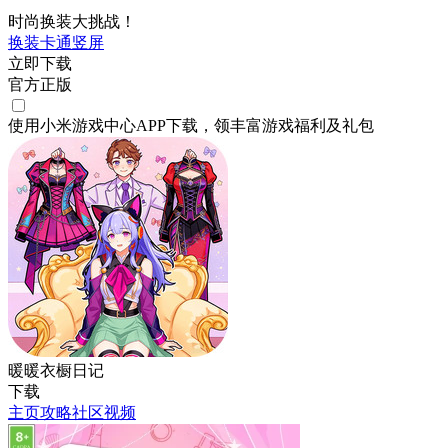
时尚换装大挑战！
换装
卡通
竖屏
立即下载
官方正版
使用小米游戏中心APP
下载
，领丰富游戏
福利
及
礼包
暖暖衣橱日记
下载
主页
攻略
社区
视频