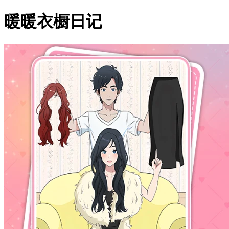
暖暖衣橱日记