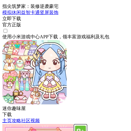
指尖筑梦家：装修逆袭豪宅
模拟
休闲
益智
卡通
竖屏
装饰
立即下载
官方正版
使用小米游戏中心APP
下载
，领丰富游戏
福利
及
礼包
迷你趣味屋
下载
主页
攻略
社区
视频