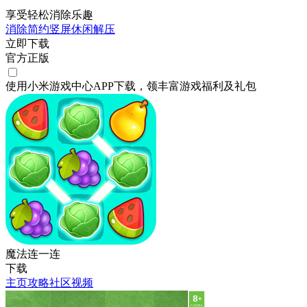
享受轻松消除乐趣
消除
简约
竖屏
休闲
解压
立即下载
官方正版
使用小米游戏中心APP
下载
，领丰富游戏
福利
及
礼包
魔法连一连
下载
主页
攻略
社区
视频