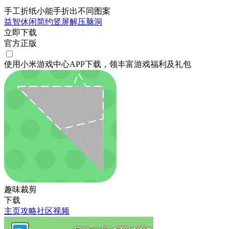
手工折纸小能手折出不同图案
益智
休闲
简约
竖屏
解压
脑洞
立即下载
官方正版
使用小米游戏中心APP
下载
，领丰富游戏
福利
及
礼包
趣味裁剪
下载
主页
攻略
社区
视频