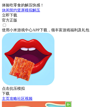
体验吃零食的解压快感！
休闲
简约
竖屏
模拟
解压
立即下载
官方正版
使用小米游戏中心APP
下载
，领丰富游戏
福利
及
礼包
点击抗压模拟
下载
主页
攻略
社区
视频