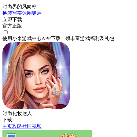
时尚界的风向标
换装
写实
休闲
竖屏
立即下载
官方正版
使用小米游戏中心APP
下载
，领丰富游戏
福利
及
礼包
时尚化妆达人
下载
主页
攻略
社区
视频