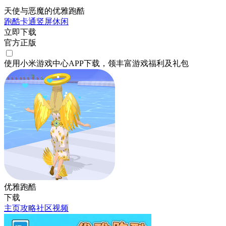
天使与恶魔的优雅跑酷
跑酷
卡通
竖屏
休闲
立即下载
官方正版
使用小米游戏中心APP
下载
，领丰富游戏
福利
及
礼包
优雅跑酷
下载
主页
攻略
社区
视频