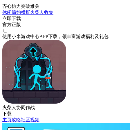
齐心协力突破难关
休闲
简约
横屏
火柴人
收集
立即下载
官方正版
使用小米游戏中心APP
下载
，领丰富游戏
福利
及
礼包
火柴人协同作战
下载
主页
攻略
社区
视频