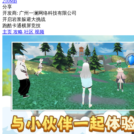
210MB
分享
开发商: 广州一澜网络科技有限公司
开启岩浆躲避大挑战
跑酷
卡通
横屏
竞技
主页
攻略
社区
视频