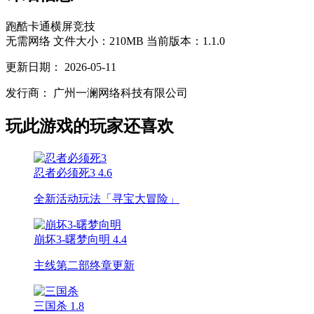
跑酷
卡通
横屏
竞技
无需网络
文件大小：210MB
当前版本：1.1.0
更新日期：
2026-05-11
发行商：
广州一澜网络科技有限公司
玩此游戏的玩家还喜欢
忍者必须死3
4.6
全新活动玩法「寻宝大冒险」
崩坏3-曙梦向明
4.4
主线第二部终章更新
三国杀
1.8