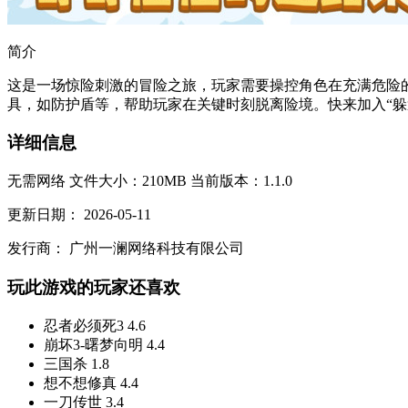
简介
这是一场惊险刺激的冒险之旅，玩家需要操控角色在充满危险
具，如防护盾等，帮助玩家在关键时刻脱离险境。快来加入“躲避
详细信息
无需网络
文件大小：210MB
当前版本：1.1.0
更新日期：
2026-05-11
发行商：
广州一澜网络科技有限公司
玩此游戏的玩家还喜欢
忍者必须死3
4.6
崩坏3-曙梦向明
4.4
三国杀
1.8
想不想修真
4.4
一刀传世
3.4