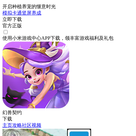
开启种植养宠的惬意时光
模拟
卡通
竖屏
养成
立即下载
官方正版
使用小米游戏中心APP
下载
，领丰富游戏
福利
及
礼包
幻兽契约
下载
主页
攻略
社区
视频