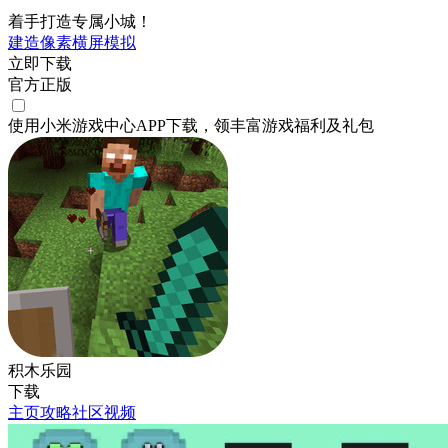
着手打造专属小城！
建造
像素
横屏
模拟
立即下载
官方正版
使用小米游戏中心APP
下载
，领丰富游戏
福利
及
礼包
积木乐园
下载
主页
攻略
社区
视频