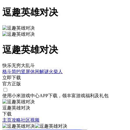
逗趣英雄对决
逗趣英雄对决
快乐无穷大乱斗
格斗
简约
竖屏
休闲
解谜
火柴人
立即下载
官方正版
使用小米游戏中心APP
下载
，领丰富游戏
福利
及
礼包
逗趣英雄对决
下载
主页
攻略
社区
视频