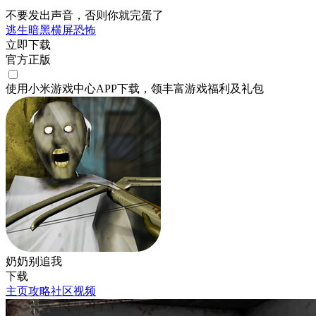
不要发出声音，否则你就完蛋了
逃生
暗黑
横屏
恐怖
立即下载
官方正版
使用小米游戏中心APP
下载
，领丰富游戏
福利
及
礼包
奶奶别追我
下载
主页
攻略
社区
视频