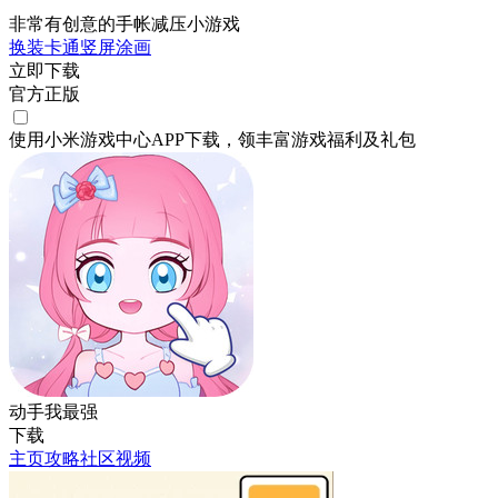
非常有创意的手帐减压小游戏
换装
卡通
竖屏
涂画
立即下载
官方正版
使用小米游戏中心APP
下载
，领丰富游戏
福利
及
礼包
动手我最强
下载
主页
攻略
社区
视频