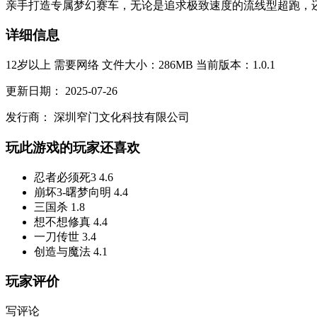
亲手打造专属梦幻赛车，无论是追求极致速度的流线型超跑，还
详细信息
12岁以上
需要网络
文件大小：286MB
当前版本：1.0.1
更新日期：
2025-07-26
发行商：
深圳窄门文化科技有限公司
玩此游戏的玩家还喜欢
忍者必须死3
4.6
崩坏3-曙梦向明
4.4
三国杀
1.8
想不想修真
4.4
一刀传世
3.4
创造与魔法
4.1
玩家评价
写评论