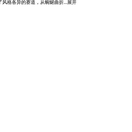
格各异的赛道，从蜿蜒曲折...
展开