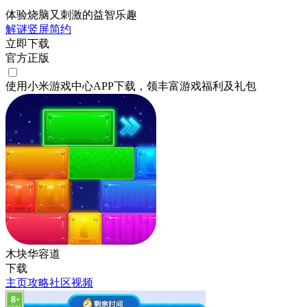
体验烧脑又刺激的益智乐趣
解谜
竖屏
简约
立即下载
官方正版
使用小米游戏中心APP
下载
，领丰富游戏
福利
及
礼包
木块华容道
下载
主页
攻略
社区
视频