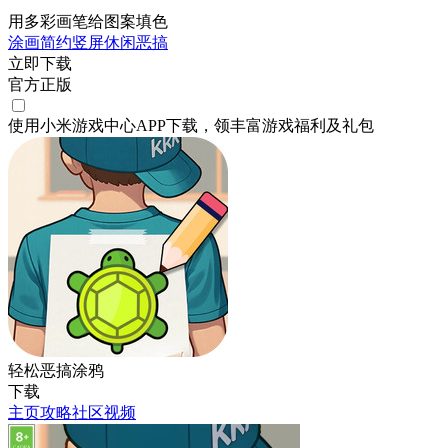
用多彩画笔给图案填色
涂画
简约
竖屏
休闲
恶搞
立即下载
官方正版
使用小米游戏中心APP
下载
，领丰富游戏
福利
及
礼包
轻松恶搞涂鸦
下载
主页
攻略
社区
视频